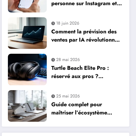
personne sur Instagram et
résoudre les problèmes de
tag : paramètres essentiels
18 juin 2026
pour votre business
Comment la prévision des
ventes par IA révolutionne
la gestion commerciale
28 mai 2026
Turtle Beach Elite Pro :
réservé aux pros ?
Comment l’audio immersive
transforme votre
25 mai 2026
expérience de jeu
Guide complet pour
maîtriser l’écosystème
Apple