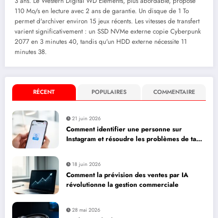
3 ans. Le Western Digital WD Elements, plus abordable, propose
110 Mo/s en lecture avec 2 ans de garantie. Un disque de 1 To
permet d'archiver environ 15 jeux récents. Les vitesses de transfert
varient significativement : un SSD NVMe externe copie Cyberpunk
2077 en 3 minutes 40, tandis qu'un HDD externe nécessite 11
minutes 38.
RÉCENT
POPULAIRES
COMMENTAIRE
21 juin 2026
Comment identifier une personne sur
Instagram et résoudre les problèmes de tag :
paramètres essentiels pour votre business
18 juin 2026
Comment la prévision des ventes par IA
révolutionne la gestion commerciale
28 mai 2026