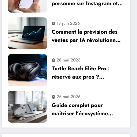
personne sur Instagram et
résoudre les problèmes de
tag : paramètres essentiels
18 juin 2026
pour votre business
Comment la prévision des
ventes par IA révolutionne
la gestion commerciale
28 mai 2026
Turtle Beach Elite Pro :
réservé aux pros ?
Comment l’audio immersive
transforme votre
25 mai 2026
expérience de jeu
Guide complet pour
maîtriser l’écosystème
Apple