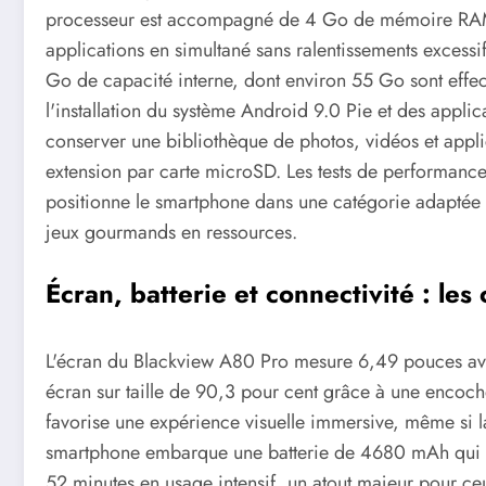
processeur est accompagné de 4 Go de mémoire RAM, 
applications en simultané sans ralentissements excessi
Go de capacité interne, dont environ 55 Go sont effect
l'installation du système Android 9.0 Pie et des appli
conserver une bibliothèque de photos, vidéos et appl
extension par carte microSD. Les tests de performance
positionne le smartphone dans une catégorie adapté
jeux gourmands en ressources.
Écran, batterie et connectivité : les
L'écran du Blackview A80 Pro mesure 6,49 pouces avec
écran sur taille de 90,3 pour cent grâce à une encoc
favorise une expérience visuelle immersive, même si la 
smartphone embarque une batterie de 4680 mAh qui a
52 minutes en usage intensif, un atout majeur pour ceux