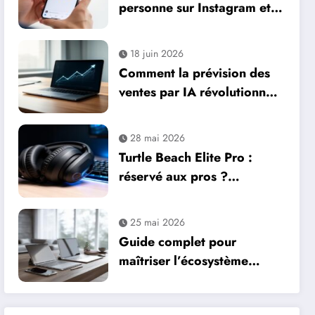
personne sur Instagram et
résoudre les problèmes de
tag : paramètres essentiels
18 juin 2026
pour votre business
Comment la prévision des
ventes par IA révolutionne
la gestion commerciale
28 mai 2026
Turtle Beach Elite Pro :
réservé aux pros ?
Comment l’audio immersive
transforme votre
25 mai 2026
expérience de jeu
Guide complet pour
maîtriser l’écosystème
Apple