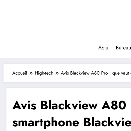
Aller
au
contenu
Actu
Bureau
Accueil
High-tech
Avis Blackview A80 Pro : que vau
Avis Blackview A80 
smartphone Blackvi